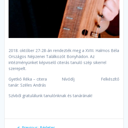
2018. október 27-28-án rendezték meg a XVIII. Halmos Béla
Országos Népzenei Találkozót Bonyhádon. Az
intézményünket képviselő citerás tanuló szép sikerrel
szerepelt.
Gyetkó Réka – citera Nívódíj Felkészítő
tanár: Széles András
Szívből gratulálunk tanulónknak és tanárának!
Bejegyzés
Previous
Previous:
Bérletes