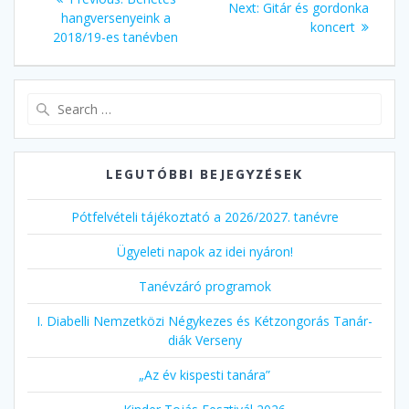
Next
Next:
Gitár és gordonka
navigáció
post:
hangversenyeink a
post:
koncert
2018/19-es tanévben
Search
for:
LEGUTÓBBI BEJEGYZÉSEK
Pótfelvételi tájékoztató a 2026/2027. tanévre
Ügyeleti napok az idei nyáron!
Tanévzáró programok
I. Diabelli Nemzetközi Négykezes és Kétzongorás Tanár-
diák Verseny
„Az év kispesti tanára”