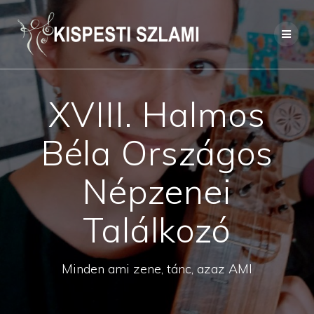
Skip
to
content
XVIII. Halmos
Béla Országos
Népzenei
Találkozó
Minden ami zene, tánc, azaz AMI