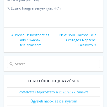
7. Évzáró hangversenyek (jún. 4-7.)
Bejegyzés
Previous
Next
Previous:
Köszönet az
Next:
XVIII. Halmos Béla
navigáció
post:
post:
adó 1%-ának
Országos Népzenei
felajánlásáért
Találkozó
Search
for:
LEGUTÓBBI BEJEGYZÉSEK
Pótfelvételi tájékoztató a 2026/2027. tanévre
Ügyeleti napok az idei nyáron!