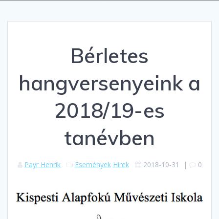
Bérletes
hangversenyeink a
2018/19-es
tanévben
Payr Henrik
Események
Hírek
2018-10-31
|
0