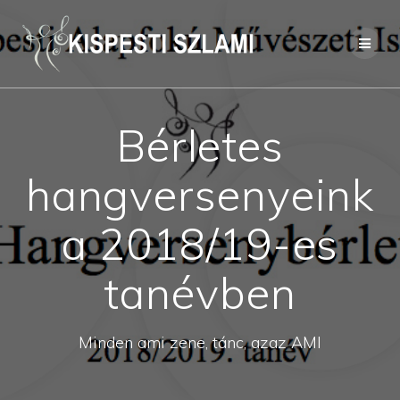
Skip
to
content
Bérletes
hangversenyeink
a 2018/19-es
tanévben
Minden ami zene, tánc, azaz AMI