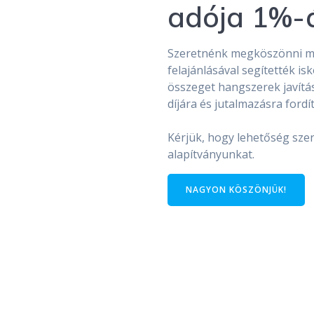
adója 1%-á
Szeretnénk megköszönni mi
felajánlásával segítették i
összeget hangszerek javítá
díjára és jutalmazásra fordít
Kérjük, hogy lehetőség sze
alapítványunkat.
NAGYON KÖSZÖNJÜK!