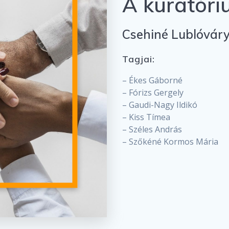
A kuratóri
Csehiné Lublóvár
Tagjai:
– Ékes Gáborné
– Fórizs Gergely
– Gaudi-Nagy Ildikó
– Kiss Tímea
– Széles András
– Szőkéné Kormos Mária