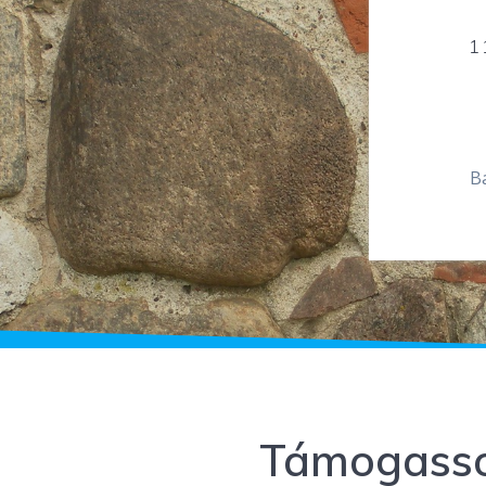
1
B
Támogasso