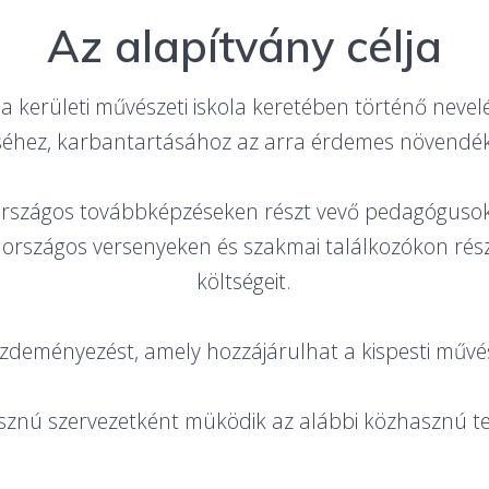
Az alapítvány célja
a kerületi művészeti iskola keretében történő nevelé
éhez, karbantartásához az arra érdemes növendéke
 országos továbbképzéseken részt vevő pedagóguso
z országos versenyeken és szakmai találkozókon ré
költségeit.
deményezést, amely hozzájárulhat a kispesti művész
sznú szervezetként müködik az alábbi közhasznú te