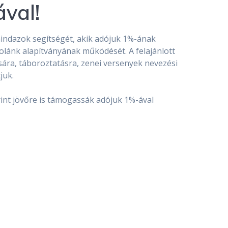
val!
ndazok segítségét, akik adójuk 1%-ának
skolánk alapítványának működését. A felajánlott
sára, táboroztatásra, zenei versenyek nevezési
juk.
rint jövőre is támogassák adójuk 1%-ával