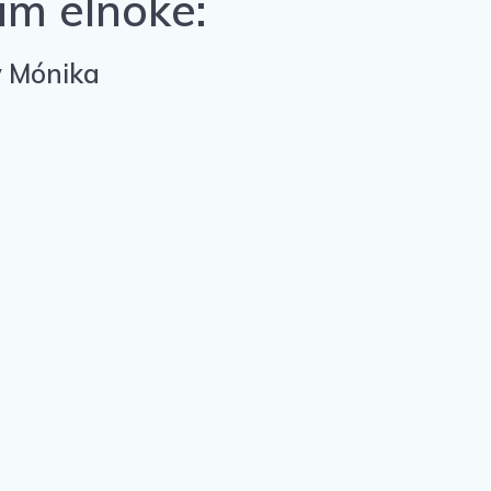
um elnöke:
y Mónika