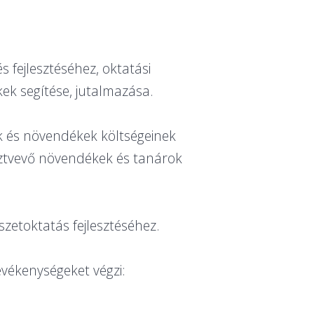
s fejlesztéséhez, oktatási
k segítése, jutalmazása.
k és növendékek költségeinek
sztvevő növendékek és tanárok
etoktatás fejlesztéséhez.
vékenységeket végzi: