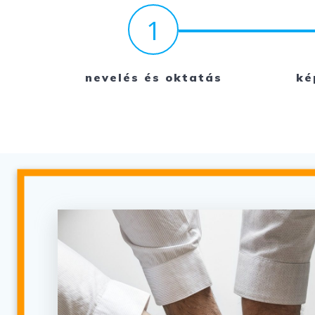
1
nevelés és oktatás
ké