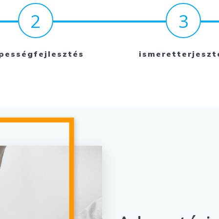
2
3
pességfejlesztés
ismeretterjeszt