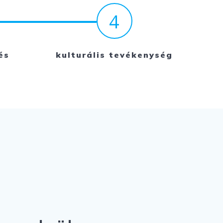
4
és
kulturális tevékenység