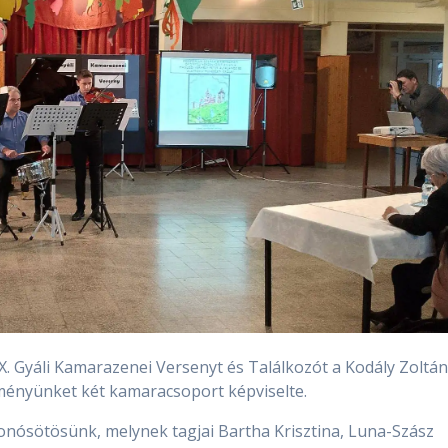
. Gyáli Kamarazenei Versenyt és Találkozót a Kodály Zoltá
ményünket két kamaracsoport képviselte.
vonósötösünk, melynek tagjai Bartha Krisztina, Luna-Szász