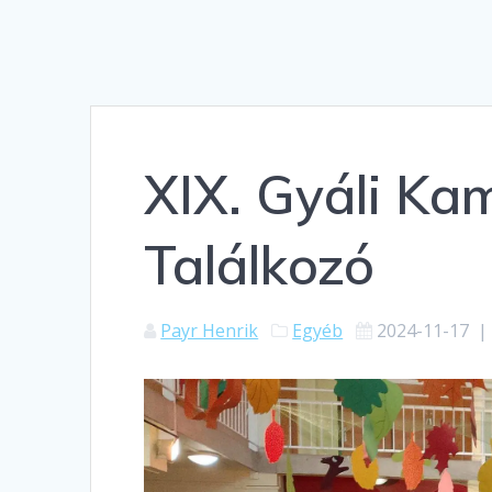
XIX. Gyáli Ka
Találkozó
Payr Henrik
Egyéb
2024-11-17