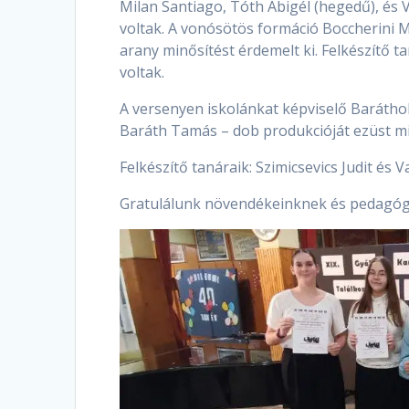
Milan Santiago, Tóth Abigél (hegedű), és 
voltak. A vonósötös formáció Boccherini Me
arany minősítést érdemelt ki. Felkészítő t
voltak.
A versenyen iskolánkat képviselő Baráthok
Baráth Tamás – dob produkcióját ezüst min
Felkészítő tanáraik: Szimicsevics Judit és V
Gratulálunk növendékeinknek és pedagóg