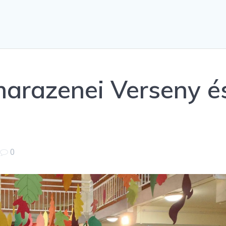
marazenei Verseny é
|
0