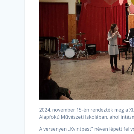
2024. november 15-én rendezték meg a XIX
Alapfokú Művészeti Iskolában, ahol intéz
A versenyen „Kvintpest” néven lépett fel 