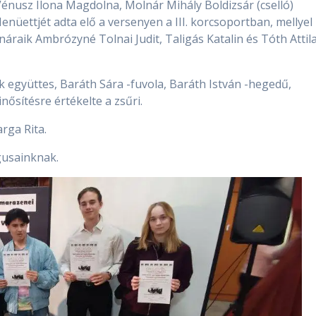
Vénusz Ilona Magdolna, Molnár Mihály Boldizsár (cselló)
nüettjét adta elő a versenyen a III. korcsoportban, mellyel
anáraik Ambrózyné Tolnai Judit, Taligás Katalin és Tóth Attil
 együttes, Baráth Sára -fuvola, Baráth István -hegedű,
ősítésre értékelte a zsűri.
arga Rita.
usainknak.