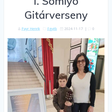
I. Somlyó
Gitárverseny
Payr Henrik
Egyéb
2024-11-17
|
0