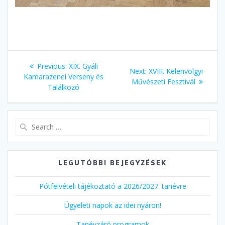
Bejegyzés
Previous
Previous:
XIX. Gyáli
Next
Next:
XVIII. Kelenvölgyi
navigáció
post:
Kamarazenei Verseny és
post:
Művészeti Fesztivál
Találkozó
Search
for:
LEGUTÓBBI BEJEGYZÉSEK
Pótfelvételi tájékoztató a 2026/2027. tanévre
Ügyeleti napok az idei nyáron!
Tanévzáró programok