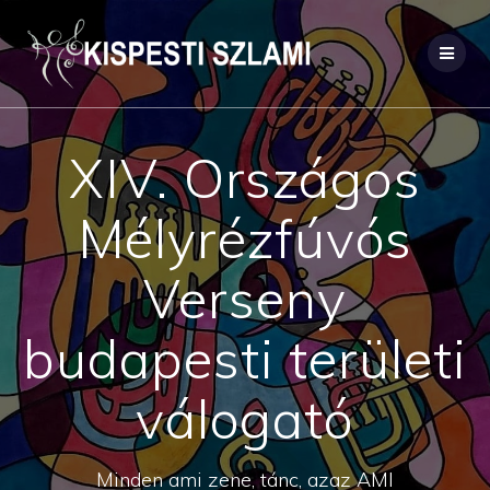
Skip
to
content
XIV. Országos
Mélyrézfúvós
Verseny
budapesti területi
válogató
Minden ami zene, tánc, azaz AMI