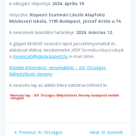
A válogató időpontja:
2024. április 19.
Helyszíne:
Kispesti Szatmári László Alapfokú
Művészeti Iskola, 1195 Budapest, József Attila u.74.
A nevezések beküldési határideje:
2024. március 12.
A géppel kitöltött nevezési lapot pecsétlenyomattal és
aláírással ellátva, beszkennelve
(PDF formátumban)
várjuk
a
muveszeti@iskola.kispest.hu
e-mail címre.
Bővebb információ, versenykiírás – XIV. Országos
Mélyrézfúvós Verseny
A nevezési lap az alábbi linkre kattintva tölthető le:
Nevezési lap – XIV. Országos Mélyrézfúvós Verseny budapesti területi
válogató
Bejegyzés
Previous
Next
Previous:
XI. Országos
Next:
III. Korondi