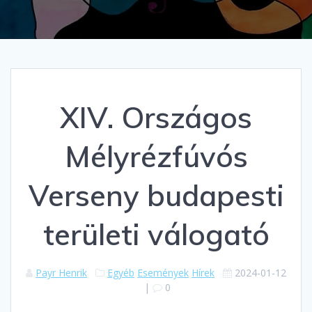
XIV. Országos
Mélyrézfúvós
Verseny budapesti
területi válogató
Payr Henrik
Egyéb
Események
Hírek
2024-01-12
|
0