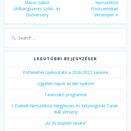
navigáció
post:
post:
Maros Gábor
Nemzetközi
Ütőhangszeres Szóló- és
Fúvószenekari
Duóverseny
Versenyen
Search
for:
LEGUTÓBBI BEJEGYZÉSEK
Pótfelvételi tájékoztató a 2026/2027. tanévre
Ügyeleti napok az idei nyáron!
Tanévzáró programok
I. Diabelli Nemzetközi Négykezes és Kétzongorás Tanár-
diák Verseny
„Az év kispesti tanára”