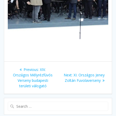
Bejegyzés
Previous
Previous:
XIV.
navigáció
post:
Next
Országos Mélyrézfúvós
Next:
XI. Országos Jeney
post:
Verseny budapesti
Zoltán Fuvolaverseny
területi válogató
Search
for: