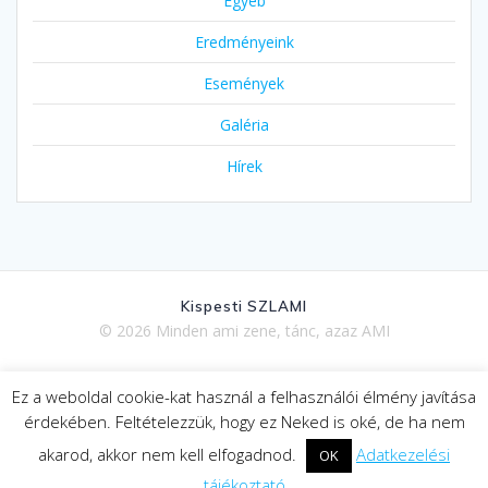
Egyéb
Eredményeink
Események
Galéria
Hírek
Kispesti SZLAMI
© 2026 Minden ami zene, tánc, azaz AMI
Ez a weboldal cookie-kat használ a felhasználói élmény javítása
Adatkezelési tájékoztató
érdekében. Feltételezzük, hogy ez Neked is oké, de ha nem
akarod, akkor nem kell elfogadnod.
Adatkezelési
OK
tájékoztató