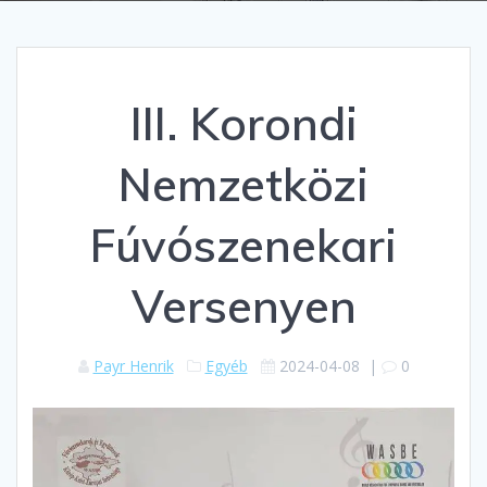
III. Korondi
Nemzetközi
Fúvószenekari
Versenyen
Payr Henrik
Egyéb
2024-04-08
|
0