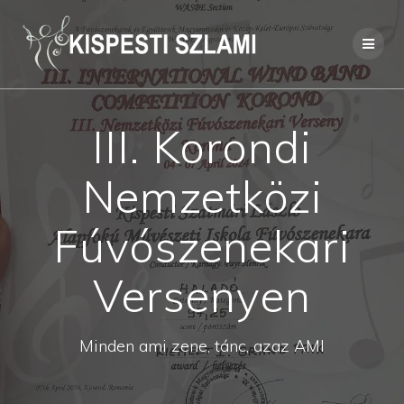
Skip
to
content
III. Korondi
Nemzetközi
Fúvószenekari
Versenyen
Minden ami zene, tánc, azaz AMI