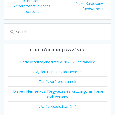
Previous
Previous:
Next
Next:
Karácsonyi
navigáció
post:
Zenetörténeti előadás-
post:
fúvószene
sorozat
Search
for:
LEGUTÓBBI BEJEGYZÉSEK
Pótfelvételi tájékoztató a 2026/2027. tanévre
Ügyeleti napok az idei nyáron!
Tanévzáró programok
I. Diabelli Nemzetközi Négykezes és Kétzongorás Tanár-
diák Verseny
„Az év kispesti tanára”