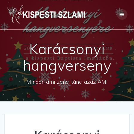
Skip
to
content
Karácsonyi
hangverseny
Minden ami zene, tánc, azaz AMI