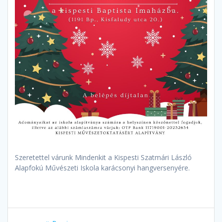
Szeretettel várunk Mindenkit a Kispesti Szatmári László
Alapfokú Művészeti Iskola karácsonyi hangversenyére.
Bejegyzés