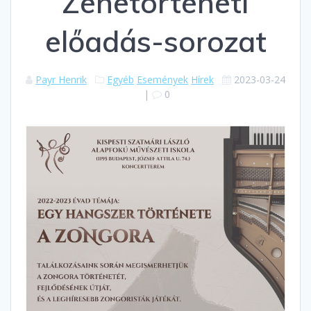
Zenetörténeti
előadás-sorozat
Payr Henrik
Egyéb
Események
Hírek
2023-03-24
|
0