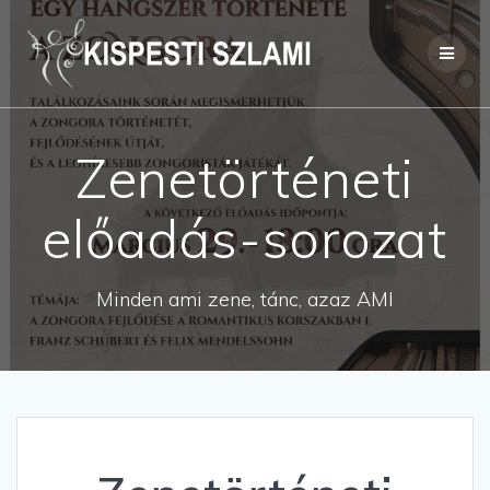
Skip
to
content
Zenetörténeti
előadás-sorozat
Minden ami zene, tánc, azaz AMI