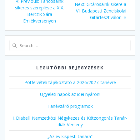
Previous
Previous:
Táncosaink
Next
Next:
Gitárosaink sikere a
navigáció
post:
sikeres szereplése a XIX.
post:
VI. Budapesti Zeneiskolai
Berczik Sára
Gitárfesztiválon
Emlékversenyen
Search
for:
LEGUTÓBBI BEJEGYZÉSEK
Pótfelvételi tájékoztató a 2026/2027. tanévre
Ügyeleti napok az idei nyáron!
Tanévzáró programok
I. Diabelli Nemzetközi Négykezes és Kétzongorás Tanár-
diák Verseny
„Az év kispesti tanára”