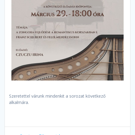
Szeretettel várunk mindenkit a sorozat következő
alkalmára.
Bejegyzés