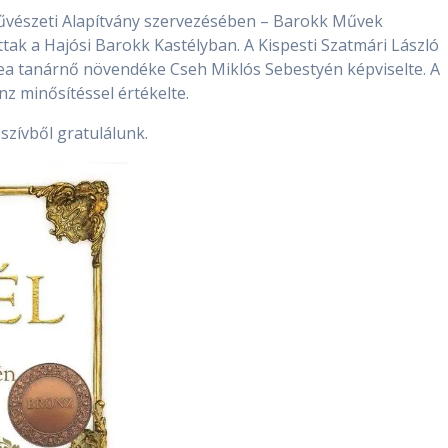
űvészeti Alapítvány szervezésében – Barokk Művek
ak a Hajósi Barokk Kastélyban. A Kispesti Szatmári László
ea tanárnő növendéke Cseh Miklós Sebestyén képviselte. A
z minősítéssel értékelte.
zívből gratulálunk.