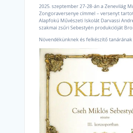
2025. szeptember 27-28-án a Zenevilág M
Zongoraversenye címmel – versenyt tartott
Alapfokú Művészeti Iskolát Darvassi Andr
szakmai zsűri Sebestyén produkcióját Bron
Növendékünknek és felkészítő tanárának s