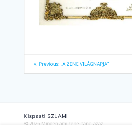
Bejegyzés
Previous
Previous:
„A ZENE VILÁGNAPJA”
post:
navigáció
Kispesti SZLAMI
© 2026 Minden ami zene, tánc, azaz
AMI