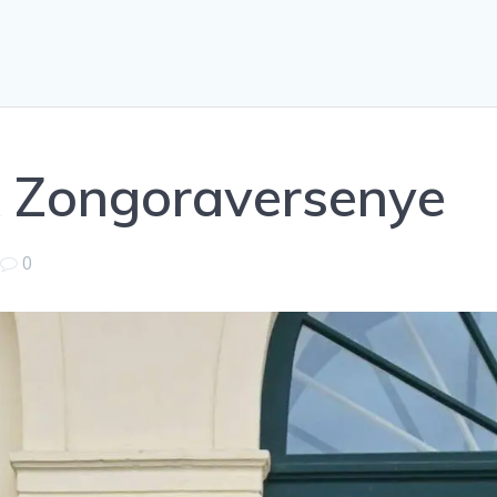
 Zongoraversenye
|
0