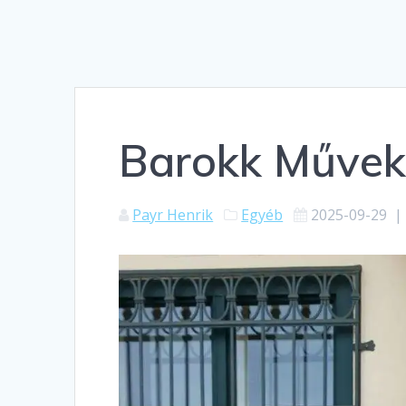
Barokk Művek
Payr Henrik
Egyéb
2025-09-29