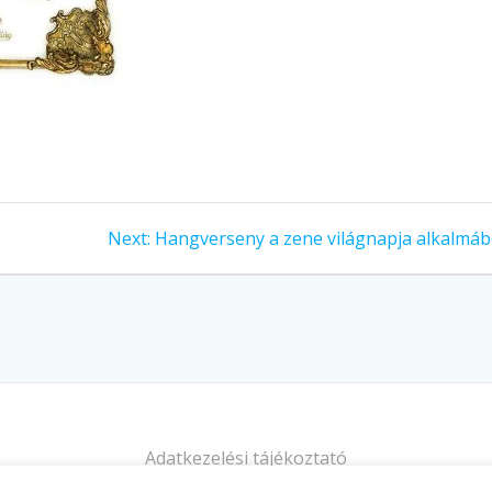
Next
Next:
Hangverseny a zene világnapja alkalmáb
post:
Adatkezelési tájékoztató