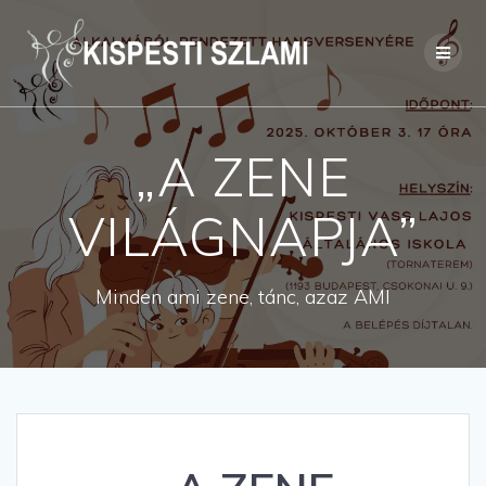
Skip
to
content
„A ZENE
VILÁGNAPJA”
Minden ami zene, tánc, azaz AMI