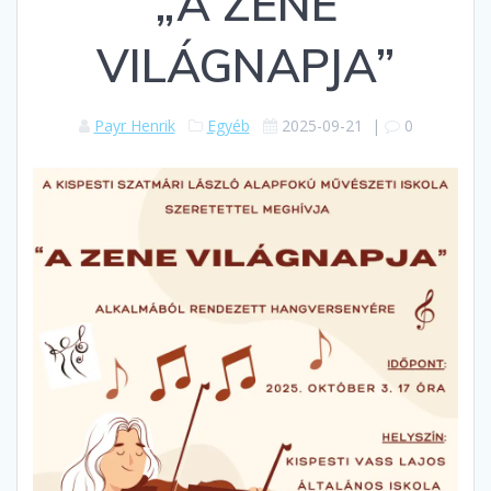
„A ZENE
VILÁGNAPJA”
Payr Henrik
Egyéb
2025-09-21
|
0