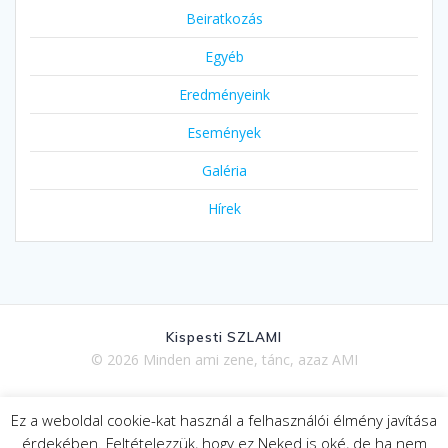
Beiratkozás
Egyéb
Eredményeink
Események
Galéria
Hírek
Kispesti SZLAMI
© 2026 Minden ami zene, tánc, azaz AMI
Ez a weboldal cookie-kat használ a felhasználói élmény javítása
Adatkezelési tájékoztató
érdekében. Feltételezzük, hogy ez Neked is oké, de ha nem