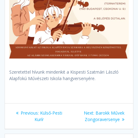
Szeretettel hívunk mindenkit a Kispesti Szatmári László
Alapfokú Művészeti Iskola hangversenyére.
Bejegyzés
Previous
Next
Previous:
Külső-Pesti
Next:
Barokk Művek
navigáció
post:
post:
Kurír
Zongoraversenye