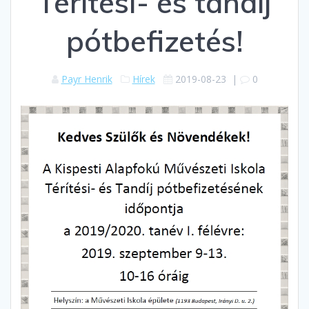
Térítési- és tandíj
pótbefizetés!
Payr Henrik
Hírek
2019-08-23
|
0