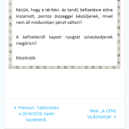
Bejegyzés
Previous
Previous:
Tájékoztató
Next
Next:
„A ZENE
navigáció
post:
a 2019/2020. tanév
post:
VILÁGNAPJA”
kezdetéről.