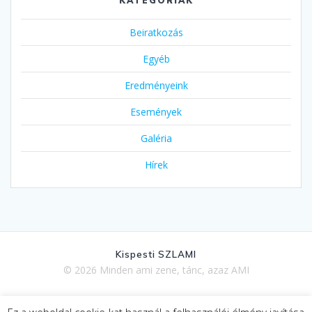
KATEGÓRIÁK
Beiratkozás
Egyéb
Eredményeink
Események
Galéria
Hírek
Kispesti SZLAMI
© 2026 Minden ami zene, tánc, azaz AMI