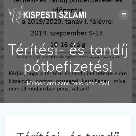
Skip
to
content
Térítési- és tandíj
pótbefizetés!
Minden ami zene, tánc, azaz AMI