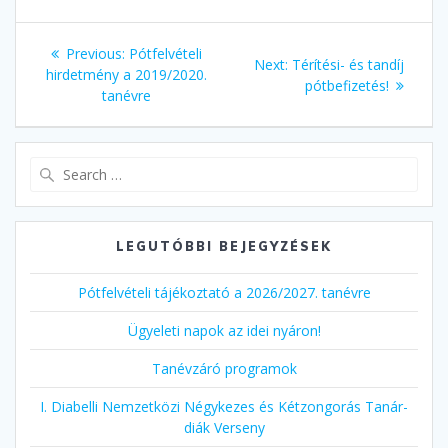
Bejegyzés
Previous
Previous:
Pótfelvételi
Next
Next:
Térítési- és tandíj
navigáció
post:
hirdetmény a 2019/2020.
post:
pótbefizetés!
tanévre
Search
for:
LEGUTÓBBI BEJEGYZÉSEK
Pótfelvételi tájékoztató a 2026/2027. tanévre
Ügyeleti napok az idei nyáron!
Tanévzáró programok
I. Diabelli Nemzetközi Négykezes és Kétzongorás Tanár-
diák Verseny