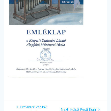
Bejegyzés
Previous
Previous:
Várunk
Next
Next:
Külső-Pesti Kurír