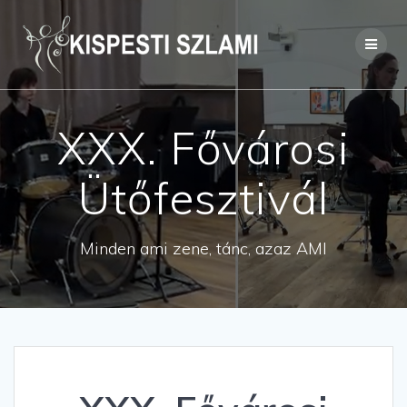
Skip
to
content
XXX. Fővárosi
Ütőfesztivál
Minden ami zene, tánc, azaz AMI