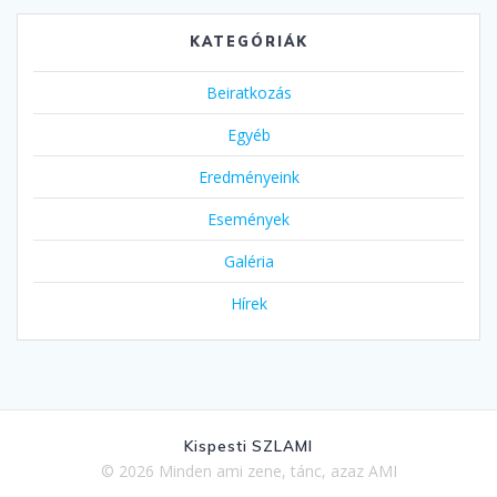
KATEGÓRIÁK
Beiratkozás
Egyéb
Eredményeink
Események
Galéria
Hírek
Kispesti SZLAMI
© 2026 Minden ami zene, tánc, azaz AMI