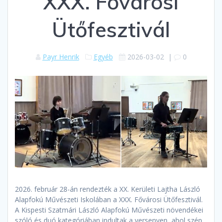
XXX. Fővárosi
Ütőfesztivál
Payr Henrik
Egyéb
2026-03-02
|
0
2026. február 28-án rendezték a XX. Kerületi Lajtha László
Alapfokú Művészeti Iskolában a XXX. Fővárosi Ütőfesztivál.
A Kispesti Szatmári László Alapfokú Művészeti növendékei
szóló és duó kategóriában indultak a versenyen, ahol szép