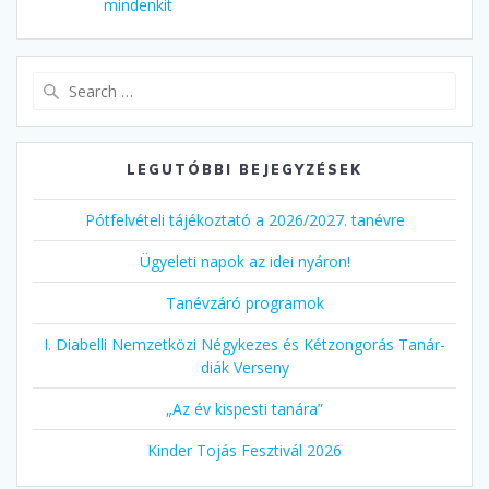
navigáció
post:
mindenkit
post:
Search
for:
LEGUTÓBBI BEJEGYZÉSEK
Pótfelvételi tájékoztató a 2026/2027. tanévre
Ügyeleti napok az idei nyáron!
Tanévzáró programok
I. Diabelli Nemzetközi Négykezes és Kétzongorás Tanár-
diák Verseny
„Az év kispesti tanára”
Kinder Tojás Fesztivál 2026