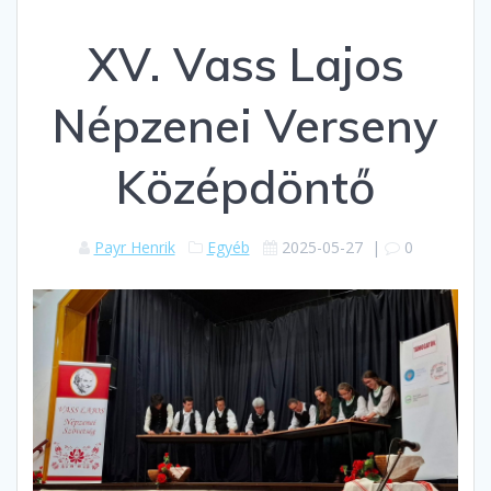
XV. Vass Lajos
Népzenei Verseny
Középdöntő
Payr Henrik
Egyéb
2025-05-27
|
0