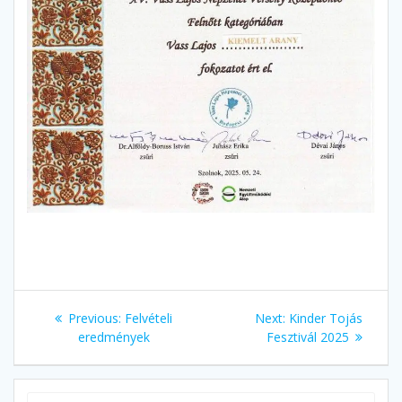
Bejegyzés
Previous
Next
Previous:
Felvételi
Next:
Kinder Tojás
navigáció
post:
post:
eredmények
Fesztivál 2025
Search