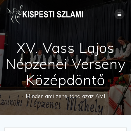
Skip
to
content
XV. Vass Lajos
Népzenei Verseny
Középdöntő
Minden ami zene, tánc, azaz AMI