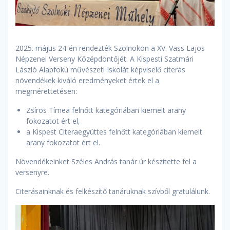
2025. május 24-én rendezték Szolnokon a XV. Vass Lajos
Népzenei Verseny Középdöntőjét. A Kispesti Szatmári
László Alapfokú művészeti Iskolát képviselő citerás
növendékek kiváló eredményeket értek el a
megmérettetésen:
Zsíros Tímea felnőtt kategóriában kiemelt arany
fokozatot ért el,
a Kispest Citeraegyüttes felnőtt kategóriában kiemelt
arany fokozatot ért el.
Növendékeinket Széles András tanár úr készítette fel a
versenyre.
Citerásainknak és felkészítő tanáruknak szívből gratulálunk.