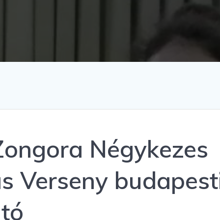
 Zongora Négykezes
s Verseny budapest
ató