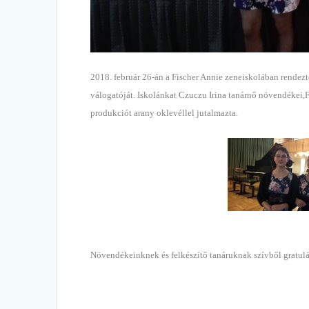
2018. február 26-án a Fischer Annie zeneiskolában rendez
válogatóját. Iskolánkat Czuczu Irina tanárnő növendékei,F
produkciót arany oklevéllel jutalmazta.
Növendékeinknek és felkészítő tanáruknak szívből gratul