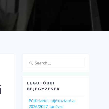
Search
for:
LEGUTÓBBI
i
BEJEGYZÉSEK
Pótfelvételi tájékoztató a
2026/2027. tanévre