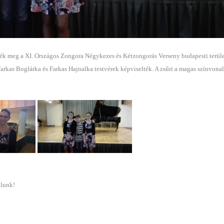
ték meg a XI. Országos Zongora Négykezes és Kétzongorás Verseny budapesti terüle
arkas Boglárka és Farkas Hajnalka testvérek képviselték. A zsűri a magas színvona
álunk!