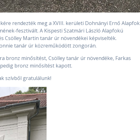
kére rendezték meg a XVIII. kerületi Dohnányi Ernő Alapfo
ének-fesztivált. A Kispesti Szatmári László Alapfokú
s Csölley Martin tanár úr növendékei képviselték.
onnie tanár úr közreműködött zongorán.
a bronz minősítést, Csölley tanár úr növendéke, Farkas
 pedig bronz minősítést kapott.
k szívből gratulálunk!