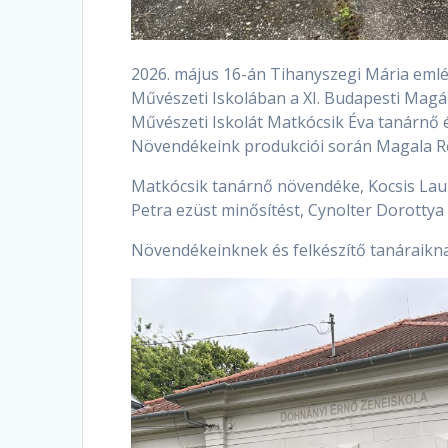
2026. május 16-án Tihanyszegi Mária emlé
Művészeti Iskolában a XI. Budapesti Magán
Művészeti Iskolát Matkócsik Éva tanárnő é
Növendékeink produkciói során Magala R
Matkócsik tanárnő növendéke, Kocsis Laur
Petra ezüst minősítést, Cynolter Dorottya
Növendékeinknek és felkészítő tanáraikna