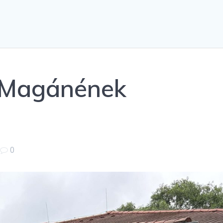
i Magánének
|
0