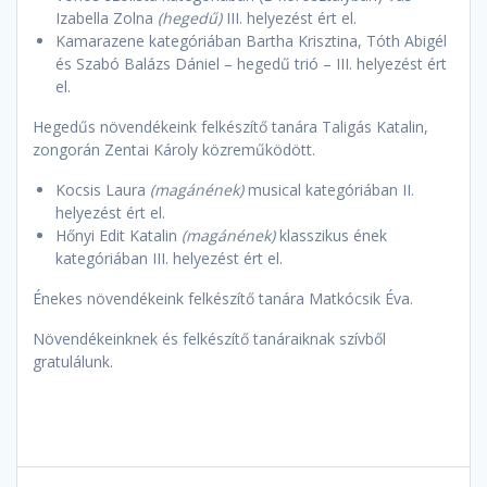
Izabella Zolna
(hegedű)
III. helyezést ért el.
Kamarazene kategóriában Bartha Krisztina, Tóth Abigél
és Szabó Balázs Dániel – hegedű trió – III. helyezést ért
el.
Hegedűs növendékeink felkészítő tanára Taligás Katalin,
zongorán Zentai Károly közreműködött.
Kocsis Laura
(magánének)
musical kategóriában II.
helyezést ért el.
Hőnyi Edit Katalin
(magánének)
klasszikus ének
kategóriában III. helyezést ért el.
Énekes növendékeink felkészítő tanára Matkócsik Éva.
Növendékeinknek és felkészítő tanáraiknak szívből
gratulálunk.