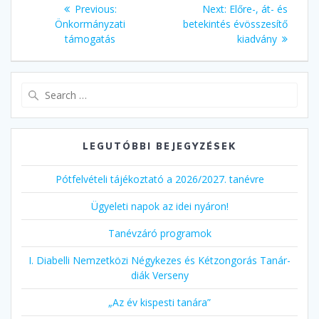
Bejegyzés
Previous
Next
Previous:
Next:
Előre-, át- és
navigáció
post:
post:
Önkormányzati
betekintés évösszesítő
támogatás
kiadvány
Search
for:
LEGUTÓBBI BEJEGYZÉSEK
Pótfelvételi tájékoztató a 2026/2027. tanévre
Ügyeleti napok az idei nyáron!
Tanévzáró programok
I. Diabelli Nemzetközi Négykezes és Kétzongorás Tanár-
diák Verseny
„Az év kispesti tanára”