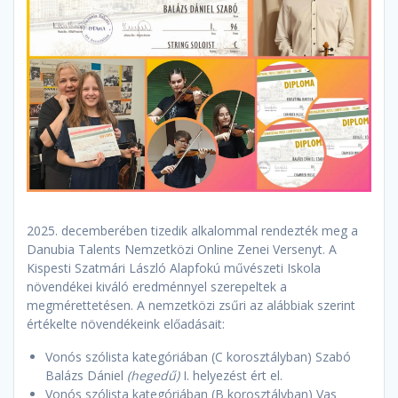
2025. decemberében tizedik alkalommal rendezték meg a
Danubia Talents Nemzetközi Online Zenei Versenyt. A
Kispesti Szatmári László Alapfokú művészeti Iskola
növendékei kiváló eredménnyel szerepeltek a
megmérettetésen. A nemzetközi zsűri az alábbiak szerint
értékelte növendékeink előadásait:
Vonós szólista kategóriában (C korosztályban) Szabó
Balázs Dániel
(hegedű)
I. helyezést ért el.
Vonós szólista kategóriában (B korosztályban) Vas