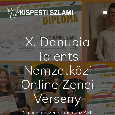
Skip
to
content
X. Danubia
Talents
Nemzetközi
Online Zenei
Verseny
Minden ami zene, tánc, azaz AMI