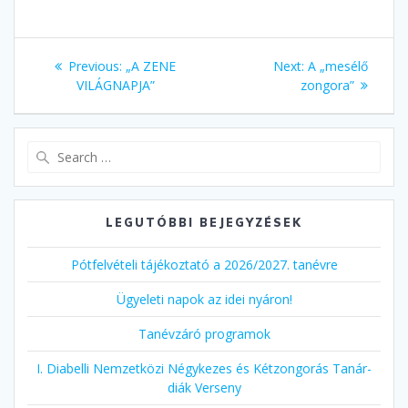
Bejegyzés
Previous
Next
Previous:
„A ZENE
Next:
A „mesélő
navigáció
post:
post:
VILÁGNAPJA”
zongora”
Search
for:
LEGUTÓBBI BEJEGYZÉSEK
Pótfelvételi tájékoztató a 2026/2027. tanévre
Ügyeleti napok az idei nyáron!
Tanévzáró programok
I. Diabelli Nemzetközi Négykezes és Kétzongorás Tanár-
diák Verseny