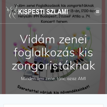
Skip
to
content
Vidám zenei
foglalkozás kis
zongoristáknak
Minden ami zene, tánc, azaz AMI