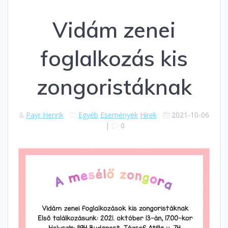
Vidám zenei
foglalkozás kis
zongoristáknak
Payr Henrik
Egyéb
Események
Hírek
2021-10-06
|
0