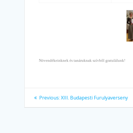
Növendékeinknek és tanáruknak szívből gratulálunk!
Bejegyzés
Previous
Previous:
XIII. Budapesti Furulyaverseny
post:
navigáció