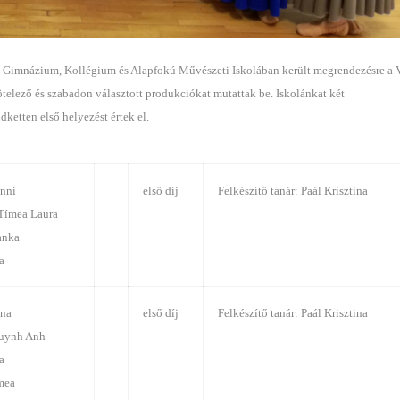
la, Gimnázium, Kollégium és Alapfokú Művészeti Iskolában került megrendezésre a 
telező és szabadon választott produkciókat mutattak be. Iskolánkat két
ketten első helyezést értek el.
anni
első díj
Felkészítő tanár: Paál Krisztina
 Tímea Laura
anka
a
nna
első díj
Felkészítő tanár: Paál Krisztina
uynh Anh
a
mea