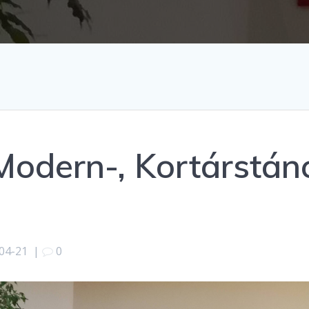
Modern-, Kortárstán
04-21
|
0