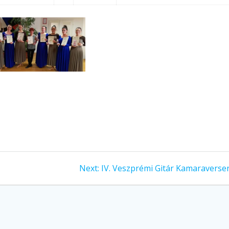
Next
Next:
IV. Veszprémi Gitár Kamaraverse
post: