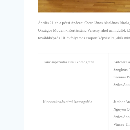
Április 21-én a pécsi Apáczai Csere János Általános Isko
Országos Modern-, Kortárstánc Verseny, ahol az indulók kö
továbbképzős 10. évfolyamos csoport képviselte, akik mind
Tánc-rapszódia című koreográfia
Kulcsár F
Szegletes
Szennai P
Szűcs Ann
Kibontakozás című koreográfia
Jámbor A
Nguyen Q
Szűcs Ann
Vincze Tí