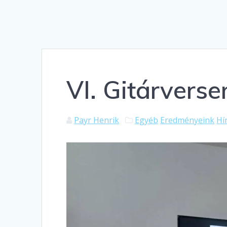
VI. Gitárverse
Payr Henrik
Egyéb
Eredményeink
Hí