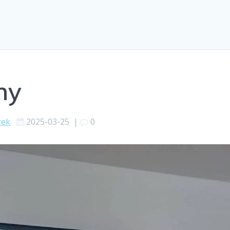
ny
rek
2025-03-25
|
0