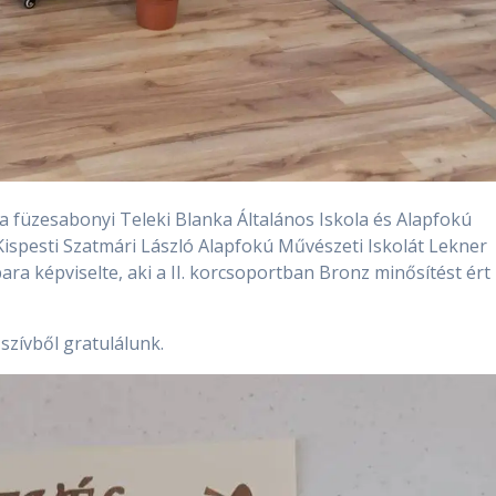
a füzesabonyi Teleki Blanka Általános Iskola és Alapfokú
 Kispesti Szatmári László Alapfokú Művészeti Iskolát Lekner
a képviselte, aki a II. korcsoportban Bronz minősítést ért
zívből gratulálunk.