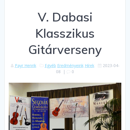
V. Dabasi
Klasszikus
Gitárverseny
Payr Henrik
Egyéb
Eredményeink
Hírek
2023-04-
08
|
0