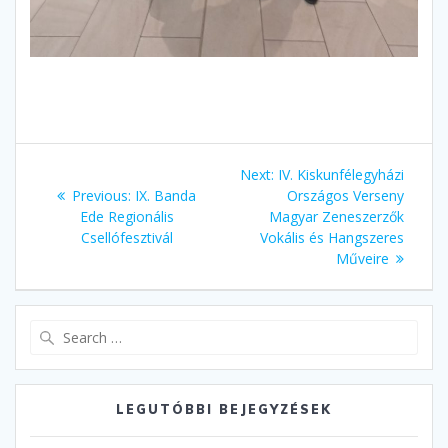
Bejegyzés
Next
Next:
IV. Kiskunfélegyházi
navigáció
Previous
post:
Previous:
IX. Banda
Országos Verseny
post:
Ede Regionális
Magyar Zeneszerzők
Csellófesztivál
Vokális és Hangszeres
Műveire
Search
for:
LEGUTÓBBI BEJEGYZÉSEK