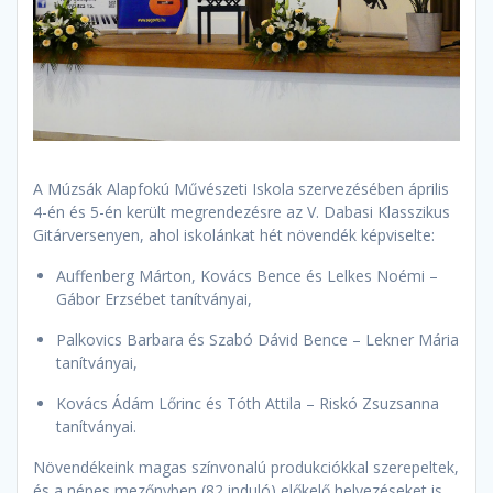
A Múzsák Alapfokú Művészeti Iskola szervezésében április
4-én és 5-én került megrendezésre az V. Dabasi Klasszikus
Gitárversenyen, ahol iskolánkat hét növendék képviselte:
Auffenberg Márton, Kovács Bence és Lelkes Noémi –
Gábor Erzsébet tanítványai,
Palkovics Barbara és Szabó Dávid Bence – Lekner Mária
tanítványai,
Kovács Ádám Lőrinc és Tóth Attila – Riskó Zsuzsanna
tanítványai.
Növendékeink magas színvonalú produkciókkal szerepeltek,
és a népes mezőnyben (82 induló) előkelő helyezéseket is