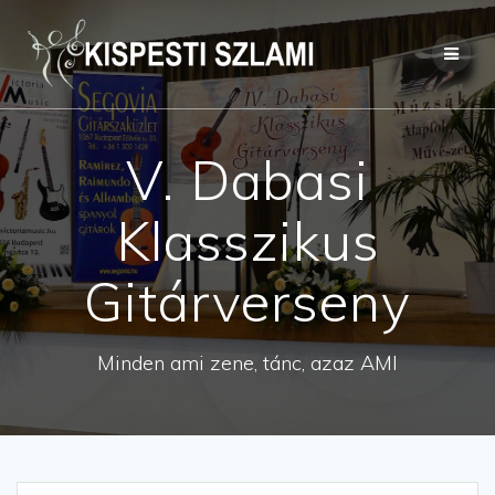
Skip
to
content
V. Dabasi
Klasszikus
Gitárverseny
Minden ami zene, tánc, azaz AMI