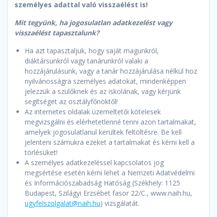
személyes adattal való visszaélést is!
Mit tegyünk, ha jogosulatlan adatkezelést vagy
visszaélést tapasztalunk?
Ha azt tapasztaljuk, hogy saját magunkról,
diáktársunkról vagy tanárunkról valaki a
hozzájárulásunk, vagy a tanár hozzájárulása nélkül hoz
nyilvánosságra személyes adatokat, mindenképpen
jelezzük a szülőknek és az iskolának, vagy kérjünk
segítséget az osztályfőnöktől!
Az internetes oldalak üzemeltetői kötelesek
megvizsgálni és elérhetetlenné tenni azon tartalmakat,
amelyek jogosulatlanul kerültek feltöltésre. Be kell
jelenteni számukra ezeket a tartalmakat és kérni kell a
törlésüket!
A személyes adatkezeléssel kapcsolatos jog
megsértése esetén kérni lehet a Nemzeti Adatvédelmi
és Információszabadság Hatóság (Székhely: 1125
Budapest, Szilágyi Erzsébet fasor 22/C., www.naih.hu,
ugyfelszolgalat@naih.hu
) vizsgálatát.