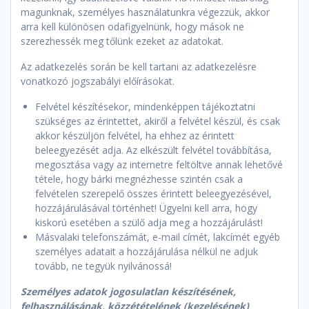
magunknak, személyes használatunkra végezzük, akkor
arra kell különösen odafigyelnünk, hogy mások ne
szerezhessék meg tőlünk ezeket az adatokat.
Az adatkezelés során be kell tartani az adatkezelésre
vonatkozó jogszabályi előírásokat.
Felvétel készítésekor, mindenképpen tájékoztatni
szükséges az érintettet, akiről a felvétel készül, és csak
akkor készüljön felvétel, ha ehhez az érintett
beleegyezését adja. Az elkészült felvétel továbbítása,
megosztása vagy az internetre feltöltve annak lehetővé
tétele, hogy bárki megnézhesse szintén csak a
felvételen szerepelő összes érintett beleegyezésével,
hozzájárulásával történhet! Ügyelni kell arra, hogy
kiskorú esetében a szülő adja meg a hozzájárulást!
Másvalaki telefonszámát, e-mail címét, lakcímét egyéb
személyes adatait a hozzájárulása nélkül ne adjuk
tovább, ne tegyük nyilvánossá!
Személyes adatok jogosulatlan készítésének,
felhasználásának, közzétételének (kezelésének)