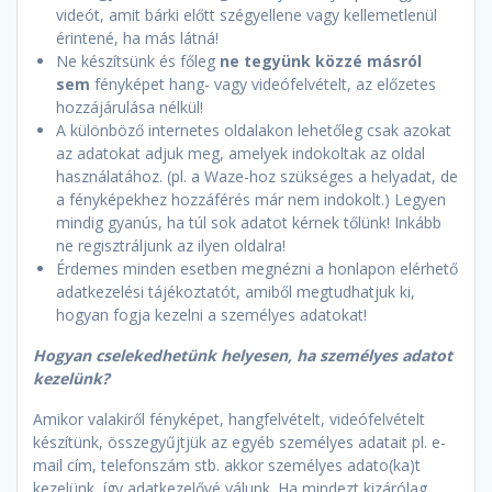
videót, amit bárki előtt szégyellene vagy kellemetlenül
érintené, ha más látná!
Ne készítsünk és főleg
ne tegyünk közzé másról
sem
fényképet hang- vagy videófelvételt, az előzetes
hozzájárulása nélkül!
A különböző internetes oldalakon lehetőleg csak azokat
az adatokat adjuk meg, amelyek indokoltak az oldal
használatához. (pl. a Waze-hoz szükséges a helyadat, de
a fényképekhez hozzáférés már nem indokolt.) Legyen
mindig gyanús, ha túl sok adatot kérnek tőlünk! Inkább
ne regisztráljunk az ilyen oldalra!
Érdemes minden esetben megnézni a honlapon elérhető
adatkezelési tájékoztatót, amiből megtudhatjuk ki,
hogyan fogja kezelni a személyes adatokat!
Hogyan cselekedhetünk helyesen, ha személyes adatot
kezelünk?
Amikor valakiről fényképet, hangfelvételt, videófelvételt
készítünk, összegyűjtjük az egyéb személyes adatait pl. e-
mail cím, telefonszám stb. akkor személyes adato(ka)t
kezelünk, így adatkezelővé válunk. Ha mindezt kizárólag