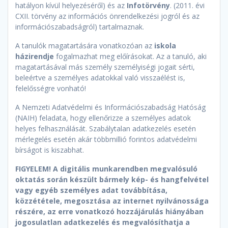
hatályon kívül helyezéséről) és az
Infotörvény
. (2011. évi
CXII. törvény az információs önrendelkezési jogról és az
információszabadságról) tartalmaznak.
A tanulók magatartására vonatkozóan az
iskola
házirendje
fogalmazhat meg előírásokat. Az a tanuló, aki
magatartásával más személy személyiségi jogait sérti,
beleértve a személyes adatokkal való visszaélést is,
felelősségre vonható!
A Nemzeti Adatvédelmi és Információszabadság Hatóság
(NAIH) feladata, hogy ellenőrizze a személyes adatok
helyes felhasználását. Szabálytalan adatkezelés esetén
mérlegelés esetén akár többmillió forintos adatvédelmi
bírságot is kiszabhat.
FIGYELEM! A digitális munkarendben megvalósuló
oktatás során készült bármely kép- és hangfelvétel
vagy egyéb személyes adat továbbítása,
közzététele, megosztása az internet nyilvánossága
részére, az erre vonatkozó hozzájárulás hiányában
jogosulatlan adatkezelés és megvalósíthatja a