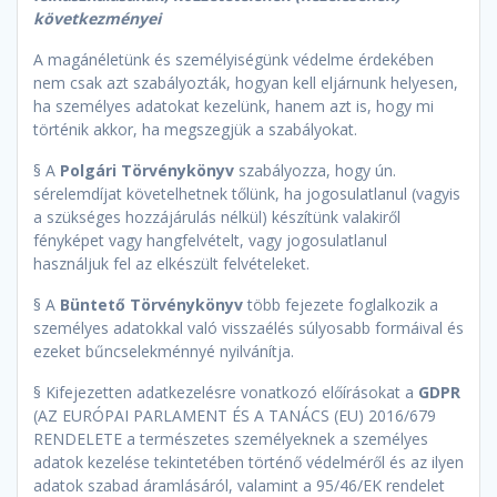
következményei
A magánéletünk és személyiségünk védelme érdekében
nem csak azt szabályozták, hogyan kell eljárnunk helyesen,
ha személyes adatokat kezelünk, hanem azt is, hogy mi
történik akkor, ha megszegjük a szabályokat.
§ A
Polgári Törvénykönyv
szabályozza, hogy ún.
sérelemdíjat követelhetnek tőlünk, ha jogosulatlanul (vagyis
a szükséges hozzájárulás nélkül) készítünk valakiről
fényképet vagy hangfelvételt, vagy jogosulatlanul
használjuk fel az elkészült felvételeket.
§ A
Büntető Törvénykönyv
több fejezete foglalkozik a
személyes adatokkal való visszaélés súlyosabb formáival és
ezeket bűncselekménnyé nyilvánítja.
§ Kifejezetten adatkezelésre vonatkozó előírásokat a
GDPR
(AZ EURÓPAI PARLAMENT ÉS A TANÁCS (EU) 2016/679
RENDELETE a természetes személyeknek a személyes
adatok kezelése tekintetében történő védelméről és az ilyen
adatok szabad áramlásáról, valamint a 95/46/EK rendelet