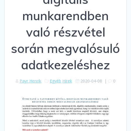
munkarendben
való részvétel
során megvalósuló
adatkezeléshez
Payr Henrik
Egyéb
Hírek
2020-04-08
|
0