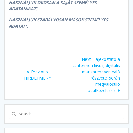
HASZNÁLJUK OKOSAN A SAJÁT SZEMÉLYES
ADATAINKAT!
HASZNÁLJUK SZABÁLYOSAN MÁSOK SZEMÉLYES
ADATAIT!
Bejegyzés
Next
Next:
Tájékoztató a
navigáció
post:
tantermen kívüli, digitális
Previous
Previous:
munkarendben való
post:
HIRDETMÉNY
részvétel során
megvalósuló
adatkezelésről
Search
for: