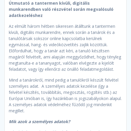
Útmutató a tantermen kívüli, digitális
munkarendben való részvétel során megvalósuló
adatkezeléshez
Az elmúlt három hétben sikeresen átálltunk a tantermen
kívüli, digitális munkarendre, ennek során a tanárok és a
tanulótársak sokszor online kapcsolatba kerülnek
egymással, hang- és videóközvetítés zajlik közöttük.
Előfordulhat, hogy a tanár azt kéri, a tanuló készítsen
magáról felvételt, ami alapján meggyőződhet, hogy tényleg
megtanulta-e a tananyagot, valóban elvégezte a kijelölt
feladatot, vagy így ellenőrzi az önálló feladatmegoldást.
Mind a tanárokról, mind pedig a tanulókról készült felvétel
személyes adat. A személyes adatok kezelése (így a
felvétel készítés, továbbítás, megosztás, rögzítés stb.) az
Európai Unióban is, így hazánkban is jogszabályokon alapul.
A személyes adatok védelméhez fűződő jog mindenkit
megillet.
Mik azok a személyes adatok?