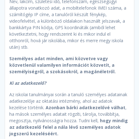
Név, lakcím, születési idő, telefonszám, egészségügyi
állapotra vonatkozó adat, a mobiltelefonok IMEI száma, a
számítógép IP címe, a tanulóról készült fénykép,
videofelvétel, a különböző oldalakon használt jelszavak, a
bankkártya PIN kódja, GPS koordináták (amiből lehet
következtetni, hogy rendszerint ki és mikor indul el
otthonról, hová jár iskolába, mikor és merre megy iskola
után) stb.
Személyes adat minden, ami közvetve vagy
közvetlenül valamilyen információt közvetít, a
személyiségről, a szokásokról, a magánéletről.
Ki az adatkezelő?
Az iskolai tanulmányai során a tanuló személyes adatainak
adatkezelője az oktatási intézmény, ahol az adatok
kezelése történik.
Azonban bárki adatkezelővé válhat
,
ha mások személyes adatait rögzíti, tárolja, továbbítja,
megosztja, nyilvánosságra hozza. Tudni kell,
hogy mindig
az adatkezelő felel a nála lévő személyes adatok
jogszerű kezeléséért.