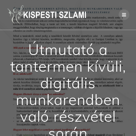
Skip
to
content
Útmutató a
tantermen kívüli,
digitális
munkarendben
való részvétel
során