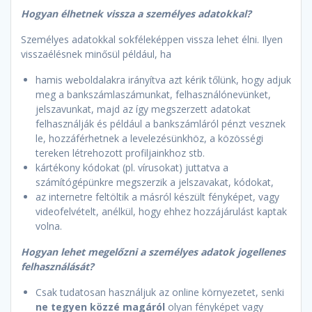
Hogyan élhetnek vissza a személyes adatokkal?
Személyes adatokkal sokféleképpen vissza lehet élni. Ilyen
visszaélésnek minősül például, ha
hamis weboldalakra irányítva azt kérik tőlünk, hogy adjuk
meg a bankszámlaszámunkat, felhasználónevünket,
jelszavunkat, majd az így megszerzett adatokat
felhasználják és például a bankszámláról pénzt vesznek
le, hozzáférhetnek a levelezésünkhöz, a közösségi
tereken létrehozott profiljainkhoz stb.
kártékony kódokat (pl. vírusokat) juttatva a
számítógépünkre megszerzik a jelszavakat, kódokat,
az internetre feltöltik a másról készült fényképet, vagy
videofelvételt, anélkül, hogy ehhez hozzájárulást kaptak
volna.
Hogyan lehet megelőzni a személyes adatok jogellenes
felhasználását?
Csak tudatosan használjuk az online környezetet, senki
ne tegyen közzé magáról
olyan fényképet vagy