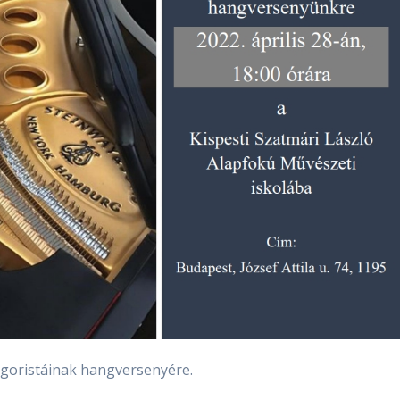
ngoristáinak hangversenyére.