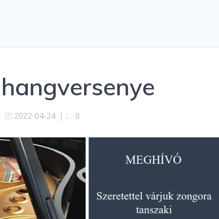
k hangversenye
2022-04-24
|
0