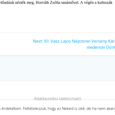
lőadását nézték meg, Horváth Zsófia tanárnővel. A végén a kulisszák
Next
Next:
XII. Vass Lajos Népzenei Verseny Kár
post:
medencei Dön
Adatkezelési tájékoztató
sa érdekében. Feltételezzük, hogy ez Neked is oké, de ha nem aka