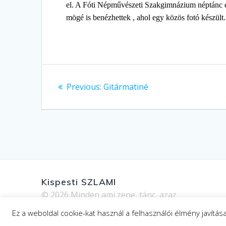
el. A Fóti Népművészeti Szakgimnázium néptánc e
mögé is benézhettek , ahol egy közös fotó készült.
Bejegyzés
Previous
Previous:
Gitármatiné
navigáció
post:
Kispesti SZLAMI
© 2026 Minden ami zene, tánc, azaz
AMI
Ez a weboldal cookie-kat használ a felhasználói élmény javítá