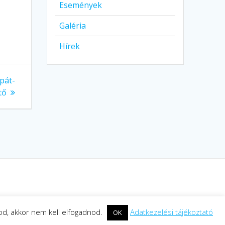
Események
Galéria
Hírek
pát-
tő
rod, akkor nem kell elfogadnod.
Adatkezelési tájékoztató
OK