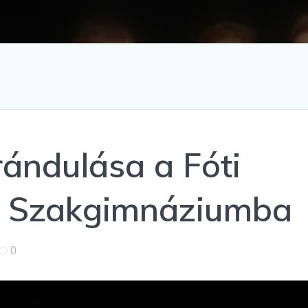
rándulása a Fóti
i Szakgimnáziumba
0