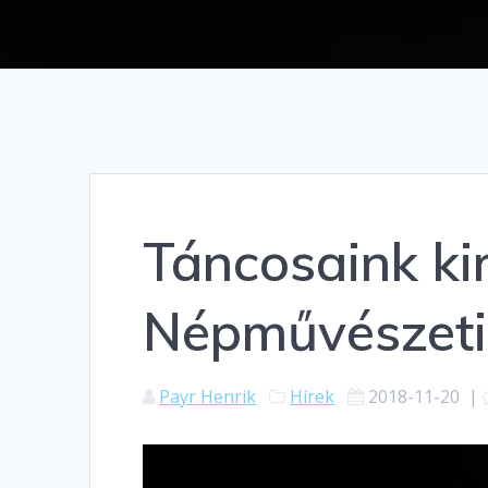
Táncosaink ki
Népművészet
Payr Henrik
Hírek
2018-11-20
|