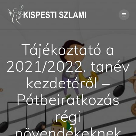
Skip
to
content
Tájékoztató a
2021/2022. tanév
kezdetéről –
Pótbeiratkozás
régi
növendékeknek