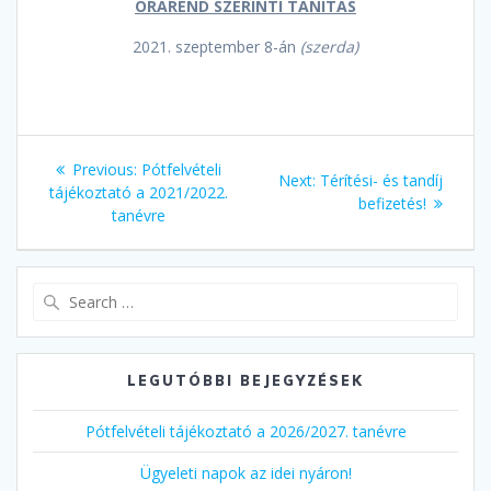
ÓRAREND SZERINTI TANÍTÁS
2021. szeptember 8-án
(szerda)
Bejegyzés
Previous
Previous:
Pótfelvételi
Next
Next:
Térítési- és tandíj
navigáció
post:
tájékoztató a 2021/2022.
post:
befizetés!
tanévre
Search
for:
LEGUTÓBBI BEJEGYZÉSEK
Pótfelvételi tájékoztató a 2026/2027. tanévre
Ügyeleti napok az idei nyáron!