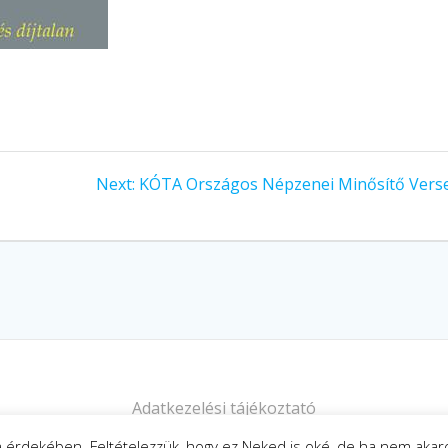
Next
Next:
KÓTA Országos Népzenei Minősítő Vers
post:
Adatkezelési tájékoztató
sa érdekében. Feltételezzük, hogy ez Neked is oké, de ha nem aka