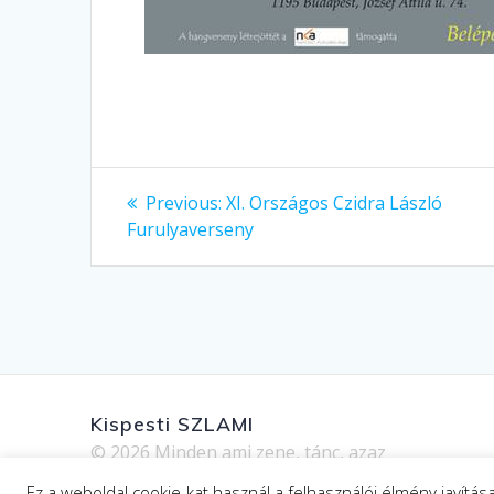
Bejegyzés
Previous
Previous:
XI. Országos Czidra László
post:
navigáció
Furulyaverseny
Kispesti SZLAMI
© 2026 Minden ami zene, tánc, azaz
AMI
Ez a weboldal cookie-kat használ a felhasználói élmény javítá