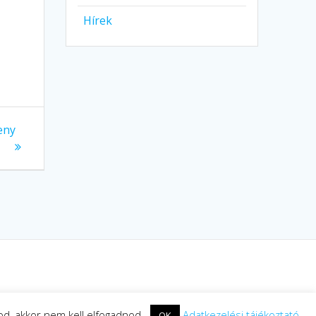
Hírek
eny
rod, akkor nem kell elfogadnod.
Adatkezelési tájékoztató
OK