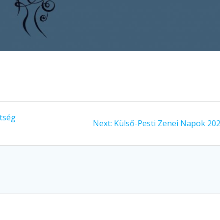
tség
Next
Next:
Külső-Pesti Zenei Napok 202
post: