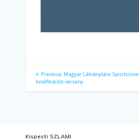
Bejegyzés
Previous
Previous:
Magyar Látványtánc Sportszöve
post:
navigáció
kvalifikációs verseny
Kispesti SZLAMI