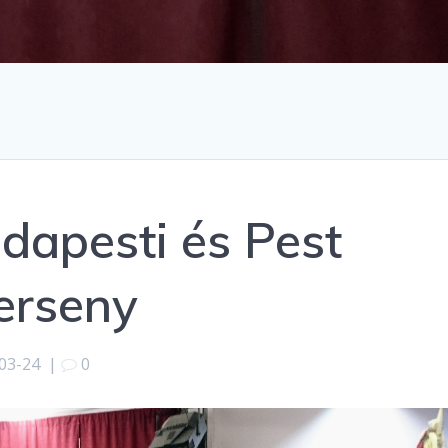
udapesti és Pest
erseny
03-24
|
0