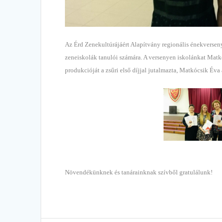
Az Érd Zenekultúrájáért Alapítvány regionális énekversen
zeneiskolák tanulói számára. A versenyen iskolánkat Mat
produkcióját a zsűri első díjjal jutalmazta, Matkócsik Éva
Növendékünknek és tanárainknak szívből gratulálunk!