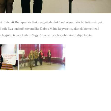
yt hirdetett Budapest és Pest megyei alapfokú művészetoktatási intézmények,
kócsik Éva tanárnő növendéke Dobos Mária képviselte, akinek kiemelkedő
 a legjobb tanári, Gábor-Nagy Nóra pedig a legjobb kísérő díjat kapta.