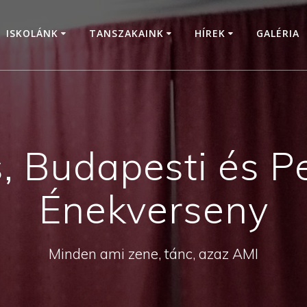
ISKOLÁNK
TANSZAKAINK
HÍREK
GALÉRIA
s, Budapesti és P
Énekverseny
Minden ami zene, tánc, azaz AMI