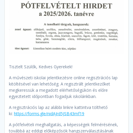
Tisztelt Szülők, Kedves Gyerekek!
A művészeti iskolai jelentkezésre online regisztrációs lap
kitöltésével van lehetőség. A regisztrált jelentkezőket
megkeressük a megadott elérhetőségükön és előre
egyeztetett időpontban fogadjuk iskolánkban.
A regisztrációs lap az alábbi linkre kattintva tölthető
ki:
https://forms.gle/nidAJrd5JSB43mf19
A pótfelvételi meghallgatás, a képességek felmérésének,
továbbá az eddigi előképzősök hangszerválasztásának