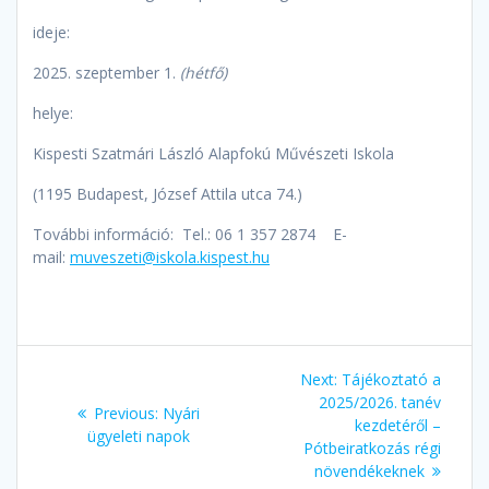
ideje:
2025. szeptember 1.
(hétfő)
helye:
Kispesti Szatmári László Alapfokú Művészeti Iskola
(1195 Budapest, József Attila utca 74.)
További információ: Tel.: 06 1 357 2874 E-
mail:
muveszeti@iskola.kispest.hu
Bejegyzés
Next
Next:
Tájékoztató a
navigáció
post:
2025/2026. tanév
Previous
Previous:
Nyári
kezdetéről –
post:
ügyeleti napok
Pótbeiratkozás régi
növendékeknek