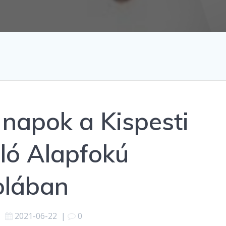
 napok a Kispesti
ló Alapfokú
olában
2021-06-22
|
0