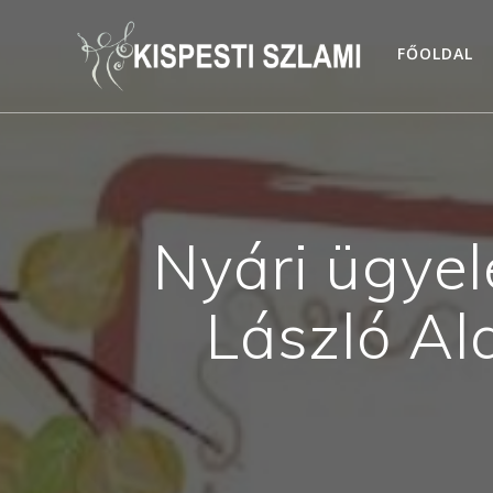
Skip
to
FŐOLDAL
content
Nyári ügyel
László Al