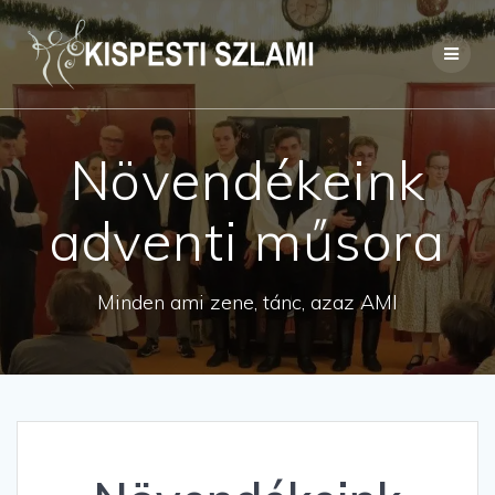
Skip
to
content
Növendékeink
adventi műsora
Minden ami zene, tánc, azaz AMI