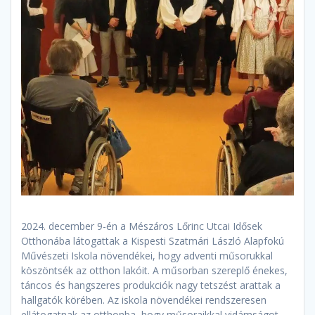
2024. december 9-én a Mészáros Lőrinc Utcai Idősek
Otthonába látogattak a Kispesti Szatmári László Alapfokú
Művészeti Iskola növendékei, hogy adventi műsorukkal
köszöntsék az otthon lakóit. A műsorban szereplő énekes,
táncos és hangszeres produkciók nagy tetszést arattak a
hallgatók körében. Az iskola növendékei rendszeresen
ellátogatnak az otthonba, hogy műsoraikkal vidámságot