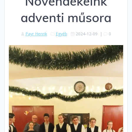
Növendékeink
adventi műsora
Payr Henrik
Egyéb
2024-12-09
|
0