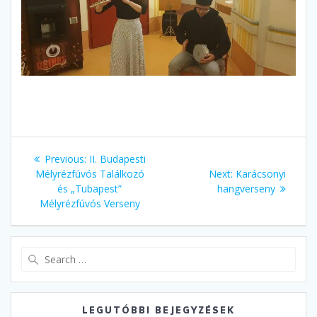
Bejegyzés
Previous
Previous:
II. Budapesti
navigáció
post:
Next
Mélyrézfúvós Találkozó
Next:
Karácsonyi
post:
és „Tubapest”
hangverseny
Mélyrézfúvós Verseny
Search
for:
LEGUTÓBBI BEJEGYZÉSEK