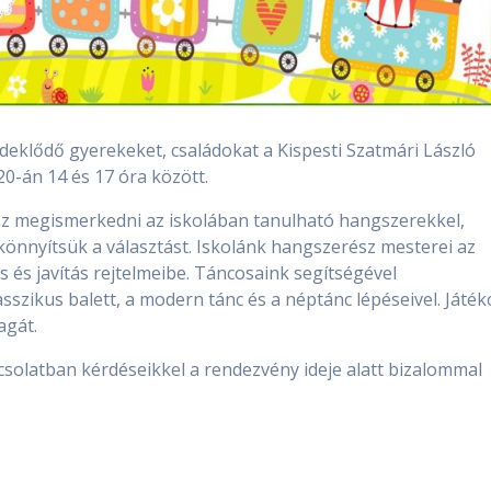
érdeklődő gyerekeket, családokat a Kispesti Szatmári László
0-án 14 és 17 óra között.
sz megismerkedni az iskolában tanulható hangszerekkel,
gkönnyítsük a választást. Iskolánk hangszerész mesterei az
 és javítás rejtelmeibe. Táncosaink segítségével
szikus balett, a modern tánc és a néptánc lépéseivel. Játék
agát.
solatban kérdéseikkel a rendezvény ideje alatt bizalommal