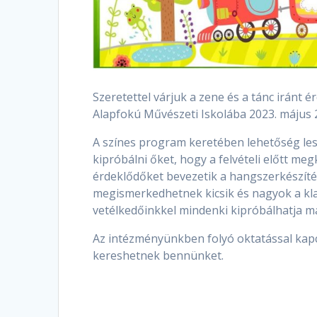
Szeretettel várjuk a zene és a tánc iránt 
Alapfokú Művészeti Iskolába 2023. május 2
A színes program keretében lehetőség le
kipróbálni őket, hogy a felvételi előtt me
érdeklődőket bevezetik a hangszerkészítés
megismerkedhetnek kicsik és nagyok a klas
vetélkedőinkkel mindenki kipróbálhatja m
Az intézményünkben folyó oktatással kapc
kereshetnek bennünket.