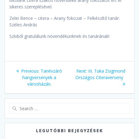
iskolánk citera szakos növendéke arany fokozatot ért el
sikeres szereplésével.
Zelei Bence – citera – Arany fokozat – Felkészítő tanár:
Széles András
Szívből gratulálunk növendékünknek és tanárának!
Bejegyzés
Previous
Next
Previous:
Tanévzáró
Next:
III. Tuka Zsigmond
navigáció
post:
post:
hangversenyek a
Országos Citeraverseny
városházán.
Search
for:
LEGUTÓBBI BEJEGYZÉSEK