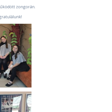
működött zongorán.
gratulálunk!