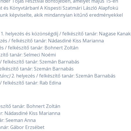
inder Tojás Fesztivál döntőjében, amelyet május 15-én
és Könyvtárban! A Kispesti Szatmári László Alapfokú
kunk képviselte, akik mindannyian kitűnő eredményekkel
 1. helyezés és közönségdíj / felkészítő tanár: Nagase Kana
ezés / felkészítő tanár: Nádasdiné Kiss Marianna
és / felkészítő tanár: Bohnert Zoltán
szítő tanár: Selmeci Noémi
 / felkészítő tanár: Szemán Barnabás
felkészítő tanár: Szemán Barnabás
tánc)
2. helyezés / felkészítő tanár: Szemán Barnabás
 felkészítő tanár: Rab Edina
szítő tanár: Bohnert Zoltán
ár: Nádasdiné Kiss Marianna
nár: Seeman Anna
tanár: Gábor Erzsébet