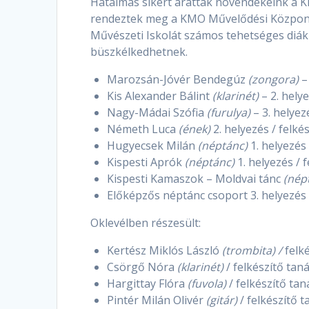
Hatalmas sikert arattak növendékeink a K
rendeztek meg a KMO Művelődési Központ 
Művészeti Iskolát számos tehetséges diá
büszkélkedhetnek.
Marozsán-Jóvér Bendegúz
(zongora)
–
Kis Alexander Bálint
(klarinét)
– 2. hely
Nagy-Mádai Szófia
(furulya)
– 3. helyez
Németh Luca
(ének)
2. helyezés / felké
Hugyecsek Milán
(néptánc)
1. helyezés
Kispesti Aprók
(néptánc)
1. helyezés / 
Kispesti Kamaszok – Moldvai tánc
(nép
Előképzős néptánc csoport 3. helyezés /
Oklevélben részesült:
Kertész Miklós László
(trombita) /
felké
Csörgő Nóra
(klarinét)
/ felkészítő tan
Hargittay Flóra
(fuvola)
/ felkészítő ta
Pintér Milán Olivér
(gitár)
/ felkészítő 