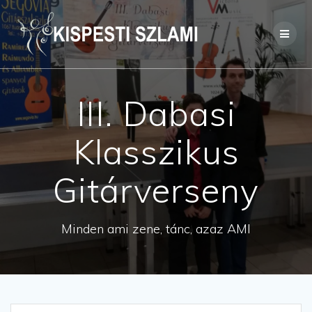
Skip
to
content
III. Dabasi
Klasszikus
Gitárverseny
Minden ami zene, tánc, azaz AMI