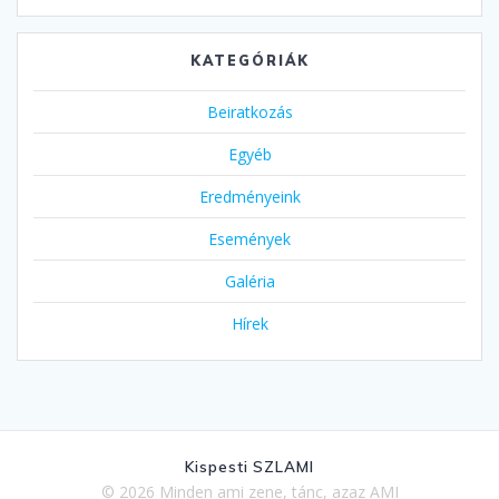
KATEGÓRIÁK
Beiratkozás
Egyéb
Eredményeink
Események
Galéria
Hírek
Kispesti SZLAMI
© 2026 Minden ami zene, tánc, azaz AMI