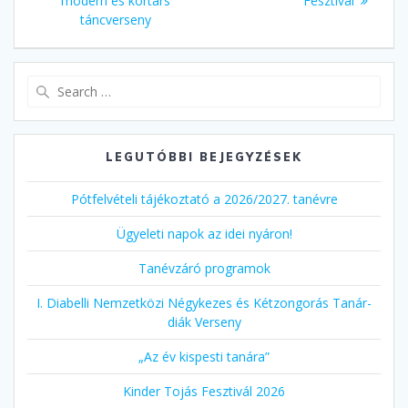
modern és kortárs
Fesztivál
táncverseny
Search
for:
LEGUTÓBBI BEJEGYZÉSEK
Pótfelvételi tájékoztató a 2026/2027. tanévre
Ügyeleti napok az idei nyáron!
Tanévzáró programok
I. Diabelli Nemzetközi Négykezes és Kétzongorás Tanár-
diák Verseny
„Az év kispesti tanára”
Kinder Tojás Fesztivál 2026