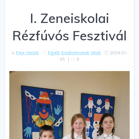
I. Zeneiskolai
Rézfúvós Fesztivál
Payr Henrik
Egyéb
Eredményeink
Hírek
2024-01-
05
|
0