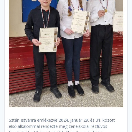
Sztán Istvánra emlékezve 2024. január 29. és 31. között
első alkalommal rendezte meg zeneiskolai rézfúvós