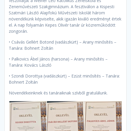
fesztiválját a Weiner Leó Katolikus Zeneiskola és
Zeneművészeti Szakgimnázium. A fesztiválon a Kispesti
Szatmári László Alapfokú Művészeti Iskolát három
növendékünk képviselte, akik igazán kiváló eredményt értek
el. A nap folyamán Kepes Olivér tanár úr közreműködött
zongorán.
• Csávás Gellért Botond (vadászkürt) – Arany minősítés –
Tanára: Bohnert Zoltán
• Palkovics Ábel
János (harsona) – Arany minősítés –
Tanára: Kovács László
• Szondi Dorottya (vadászkürt) – Ezüst minősítés – Tanára:
Bohnert Zoltán
Növendékeinknek és tanáraiknak szívből gratulálunk.