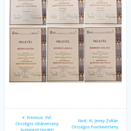
Bejegyzés
Previous
Previous:
XVI.
Next
Next:
XI. Jeney Zoltán
navigáció
post:
Országos Gitárverseny
post:
Országos Fuvolaverseny
budapesti területi