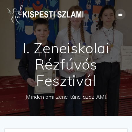
Skip
to
content
I. Zeneiskolai
Rézfúvós
Fesztivál
Minden ami zene, tánc, azaz AMI