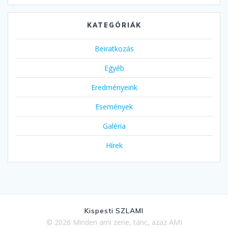
KATEGÓRIÁK
Beiratkozás
Egyéb
Eredményeink
Események
Galéria
Hírek
Kispesti SZLAMI
© 2026 Minden ami zene, tánc, azaz AMI