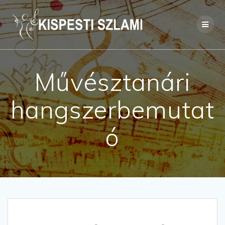
Skip
to
content
Művésztanári
hangszerbemutat
ó