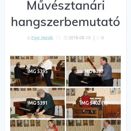
Művésztanári
hangszerbemutató
Payr Henrik
2018-08-13
|
0
IMG 5395
IMG 5397
IMG 5391
IMG 5402 (1)