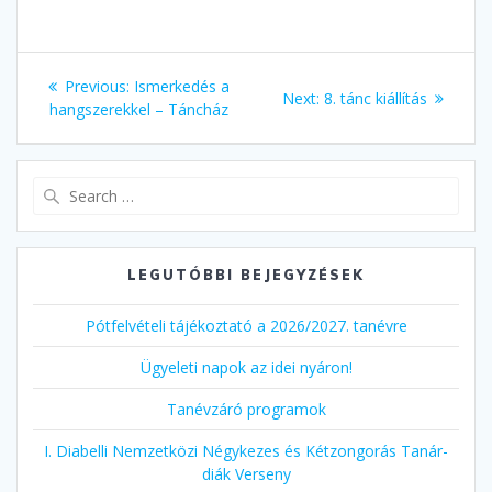
Bejegyzés
Previous
Previous:
Ismerkedés a
Next
Next:
8. tánc kiállítás
navigáció
post:
hangszerekkel – Táncház
post:
Search
for:
LEGUTÓBBI BEJEGYZÉSEK
Pótfelvételi tájékoztató a 2026/2027. tanévre
Ügyeleti napok az idei nyáron!
Tanévzáró programok
I. Diabelli Nemzetközi Négykezes és Kétzongorás Tanár-
diák Verseny