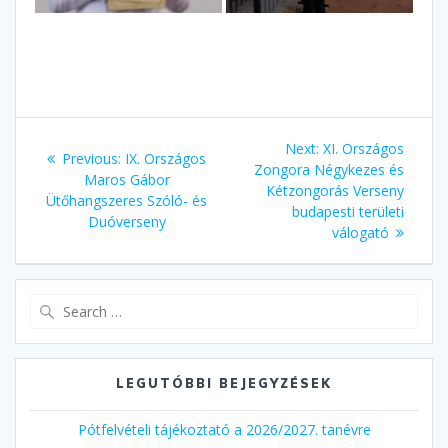
Bejegyzés
Next
Next:
XI. Országos
Previous
Previous:
IX. Országos
navigáció
post:
Zongora Négykezes és
post:
Maros Gábor
Kétzongorás Verseny
Ütőhangszeres Szóló- és
budapesti területi
Duóverseny
válogató
Search
for:
LEGUTÓBBI BEJEGYZÉSEK
Pótfelvételi tájékoztató a 2026/2027. tanévre