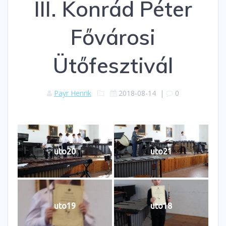
III. Konrád Péter
Fővárosi
Ütőfesztivál
Payr Henrik
2018-08-14
|
0
uto20
uto21
uto19
uto18