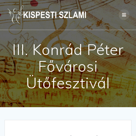
Skip
to
content
III. Konrád Péter
Fővárosi
Ütőfesztivál