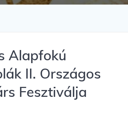
s Alapfokú
lák II. Országos
rs Fesztiválja