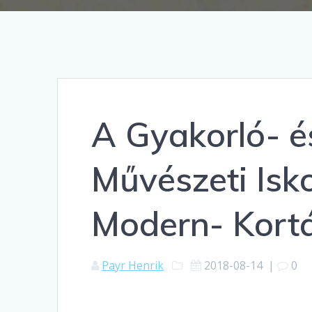
A Gyakorló- é
Művészeti Isko
Modern- Kortá
Payr Henrik
2018-08-14
|
0