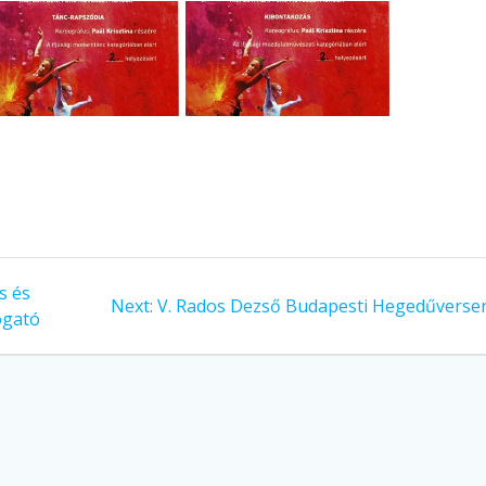
s és
Next
Next:
V. Rados Dezső Budapesti Hegedűverse
ogató
post: