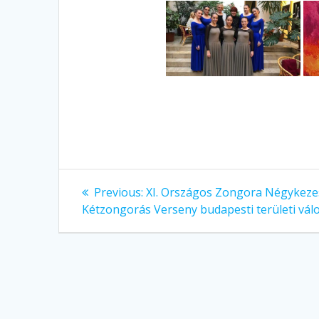
Bejegyzés
Previous
Previous:
XI. Országos Zongora Négykeze
post:
navigáció
Kétzongorás Verseny budapesti területi vál