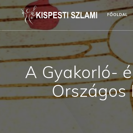
Skip
to
FŐOLDAL
content
A Gyakorló- é
Országos 