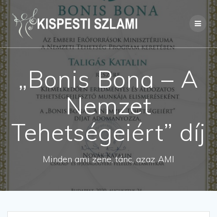
Skip
to
content
„Bonis Bona – A
Nemzet
Tehetségeiért” díj
Minden ami zene, tánc, azaz AMI