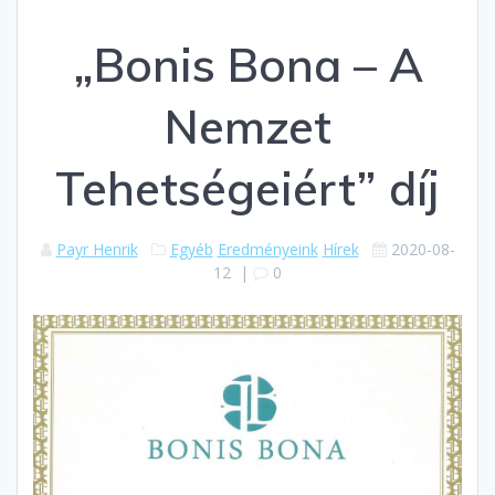
„Bonis Bona – A
Nemzet
Tehetségeiért” díj
Payr Henrik
Egyéb
Eredményeink
Hírek
2020-08-
12
|
0