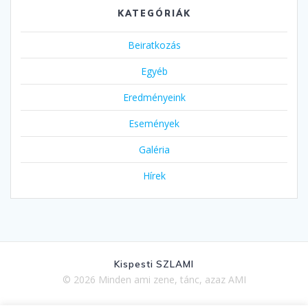
KATEGÓRIÁK
Beiratkozás
Egyéb
Eredményeink
Események
Galéria
Hírek
Kispesti SZLAMI
© 2026 Minden ami zene, tánc, azaz AMI