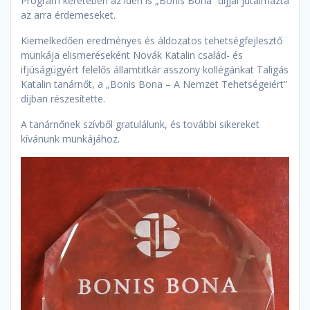
Program keretében az idén is „Bonis Bona” díjjal jutalmazta
az arra érdemeseket.
Kiemelkedően eredményes és áldozatos tehetségfejlesztő
munkája elismeréseként Novák Katalin család- és
ifjúságügyért felelős államtitkár asszony kollégánkat Taligás
Katalin tanárnőt, a „Bonis Bona – A Nemzet Tehetségeiért”
díjban részesítette.
A tanárnőnek szívből gratulálunk, és további sikereket
kívánunk munkájához.