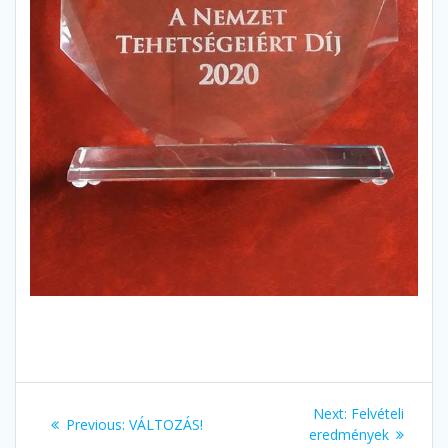
Bejegyzés
Next
Next:
Felvételi
Previous
Previous:
VÁLTOZÁS!
navigáció
post:
eredmények
post: