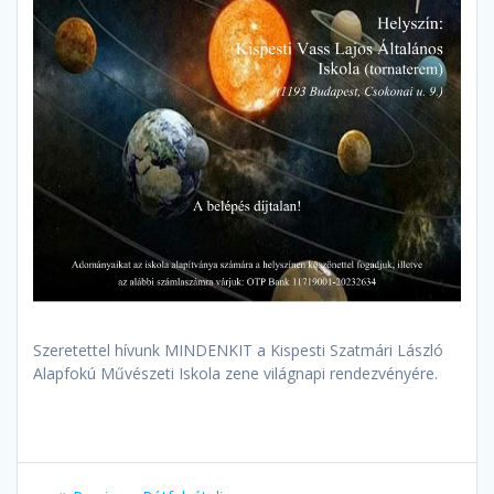
Szeretettel hívunk MINDENKIT a Kispesti Szatmári László
Alapfokú Művészeti Iskola zene világnapi rendezvényére.
Bejegyzés