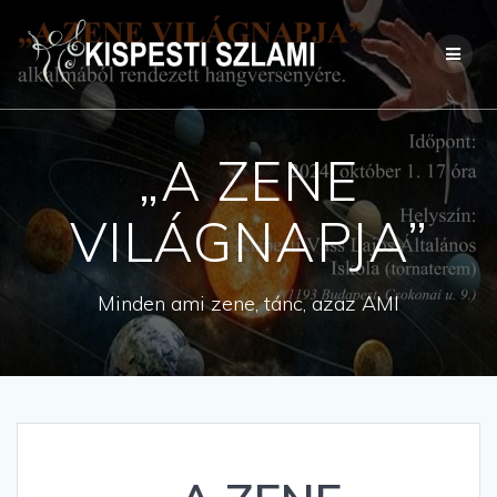
Skip
to
content
„A ZENE
VILÁGNAPJA”
Minden ami zene, tánc, azaz AMI