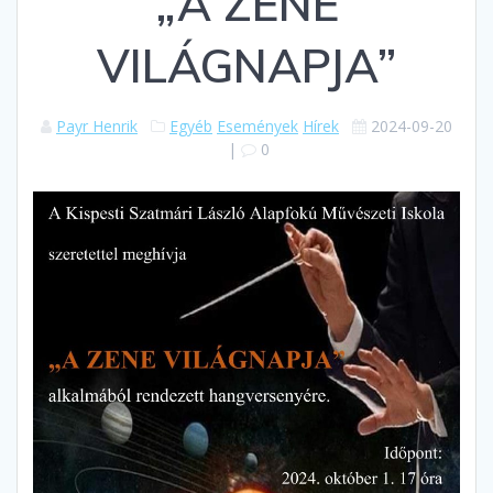
„A ZENE
VILÁGNAPJA”
Payr Henrik
Egyéb
Események
Hírek
2024-09-20
|
0