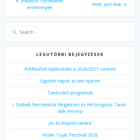
Previous
Previous:
Pótfelvételi
Next
Next:
Jazz-klub
navigáció
post:
eredmények
post:
Search
for:
LEGUTÓBBI BEJEGYZÉSEK
Pótfelvételi tájékoztató a 2026/2027. tanévre
Ügyeleti napok az idei nyáron!
Tanévzáró programok
I. Diabelli Nemzetközi Négykezes és Kétzongorás Tanár-
diák Verseny
„Az év kispesti tanára”
Kinder Tojás Fesztivál 2026