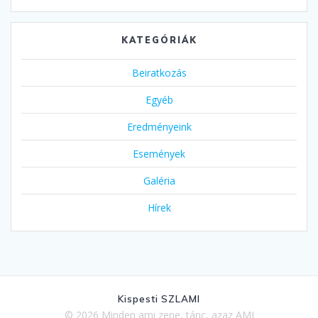
KATEGÓRIÁK
Beiratkozás
Egyéb
Eredményeink
Események
Galéria
Hírek
Kispesti SZLAMI
© 2026 Minden ami zene, tánc, azaz AMI