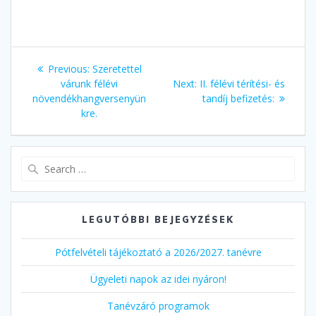
Bejegyzés
Previous
Previous:
Szeretettel
navigáció
post:
Next
várunk félévi
Next:
II. félévi térítési- és
post:
növendékhangversenyün
tandíj befizetés:
kre.
Search
for:
LEGUTÓBBI BEJEGYZÉSEK
Pótfelvételi tájékoztató a 2026/2027. tanévre
Ügyeleti napok az idei nyáron!
Tanévzáró programok