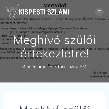
Skip
to
content
Meghívó szülői
értekezletre!
Minden ami zene, tánc, azaz AMI