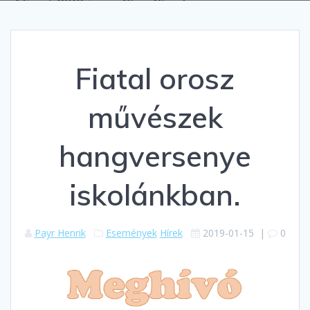
Fiatal orosz
művészek
hangversenye
iskolánkban.
Payr Henrik
Események
Hírek
2019-01-15
|
0