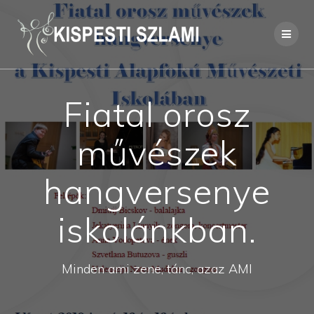
Skip
to
content
Fiatal orosz
művészek
hangversenye
iskolánkban.
Minden ami zene, tánc, azaz AMI