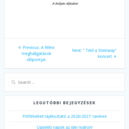
Bejegyzés
Previous
Previous:
A félévi
Next
Next:
” Tiéd a Steinway”
navigáció
post:
meghallgatások
post:
koncert
időpontjai:
Search
for:
LEGUTÓBBI BEJEGYZÉSEK
Pótfelvételi tájékoztató a 2026/2027. tanévre
Ügyeleti napok az idei nyáron!