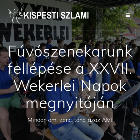
Skip
to
content
Fúvószenekarunk
fellépése a XXVII.
Wekerlei Napok
megnyitóján
Minden ami zene, tánc, azaz AMI