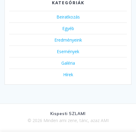
KATEGÓRIÁK
Beiratkozás
Egyéb
Eredményeink
Események
Galéria
Hírek
Kispesti SZLAMI
© 2026 Minden ami zene, tánc, azaz AMI