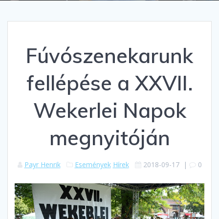
Fúvószenekarunk
fellépése a XXVII.
Wekerlei Napok
megnyitóján
Payr Henrik
Események
Hírek
2018-09-17
|
0